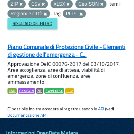
ZIP
CSV
XLSX
GeoJSON
temi:
Regioni e città
Tag:
PCPC
RISULTATO DEL FILTRO
Piano Comunale di Protezione Civile - Elementi
di gestione dell'emergenza - C...
Approvazione DelC 00076-2017 del 03/10/2017.
Aree accoglienza, aree di attesa, viabilità di
emergenza, zone di confluenza, aree
ammassamento
KML
GeoJSON
ZIP
Excel XLSX
CSV
E' possibile inoltre accedere al registro usando le
API
(vedi
Documentazione API
).
Informazioni OpenData Matera