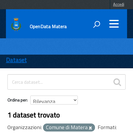
Accedi
OpenData Matera
DATI
ENTI
Dataset
TEMI
INFORMAZIONI
Ordina per
1 dataset trovato
Organizzazioni:
Comune di Matera
Formati: