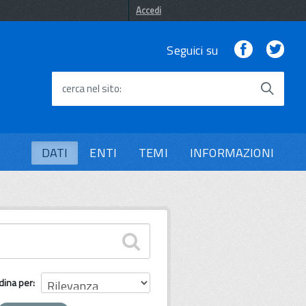
Accedi
Facebook
Twi
Seguici su
cerca nel sito
DATI
ENTI
TEMI
INFORMAZIONI
dina per