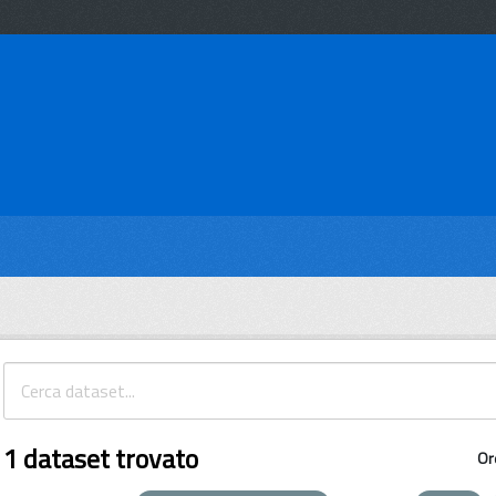
1 dataset trovato
Or