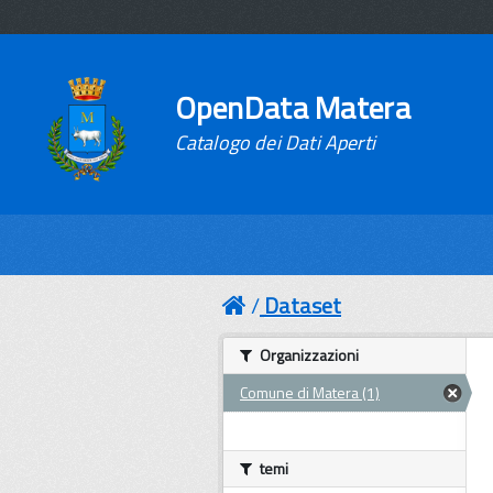
OpenData Matera
Catalogo dei Dati Aperti
Dataset
Organizzazioni
Comune di Matera (1)
temi