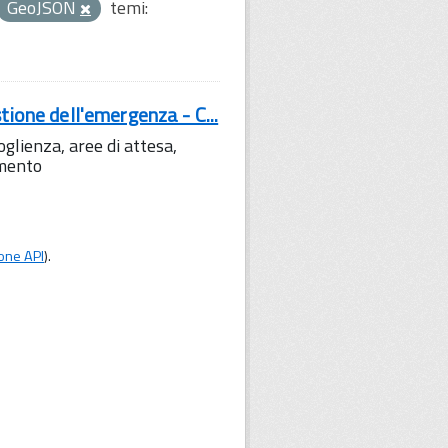
GeoJSON
temi:
tione dell'emergenza - C...
lienza, aree di attesa,
amento
one API
).