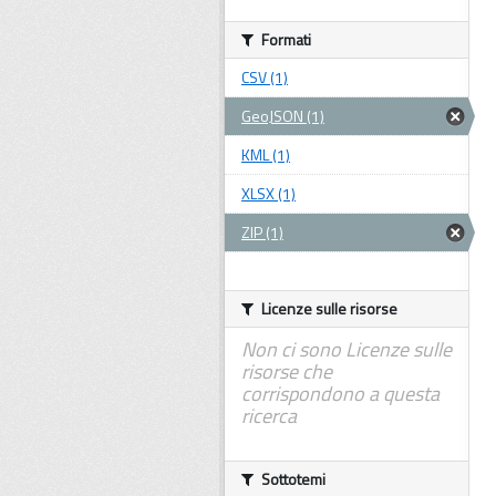
Formati
CSV (1)
GeoJSON (1)
KML (1)
XLSX (1)
ZIP (1)
Licenze sulle risorse
Non ci sono Licenze sulle
risorse che
corrispondono a questa
ricerca
Sottotemi