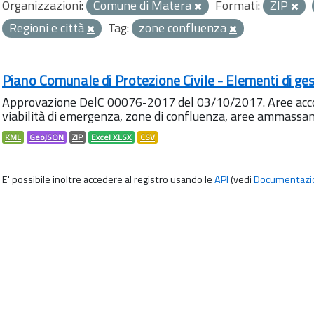
Organizzazioni:
Comune di Matera
Formati:
ZIP
Regioni e città
Tag:
zone confluenza
Piano Comunale di Protezione Civile - Elementi di ges
Approvazione DelC 00076-2017 del 03/10/2017. Aree accog
viabilità di emergenza, zone di confluenza, aree ammass
KML
GeoJSON
ZIP
Excel XLSX
CSV
E' possibile inoltre accedere al registro usando le
API
(vedi
Documentazi