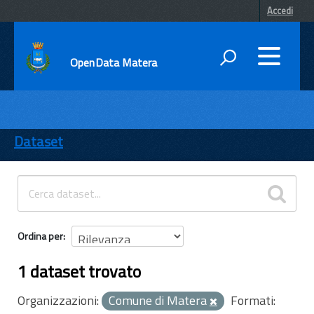
Accedi
OpenData Matera
DATI
ENTI
Dataset
TEMI
INFORMAZIONI
Ordina per
1 dataset trovato
Organizzazioni:
Comune di Matera
Formati: