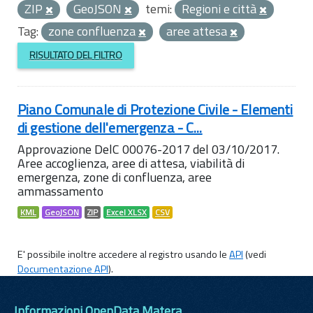
ZIP
GeoJSON
temi:
Regioni e città
Tag:
zone confluenza
aree attesa
RISULTATO DEL FILTRO
Piano Comunale di Protezione Civile - Elementi
di gestione dell'emergenza - C...
Approvazione DelC 00076-2017 del 03/10/2017.
Aree accoglienza, aree di attesa, viabilità di
emergenza, zone di confluenza, aree
ammassamento
KML
GeoJSON
ZIP
Excel XLSX
CSV
E' possibile inoltre accedere al registro usando le
API
(vedi
Documentazione API
).
Informazioni OpenData Matera