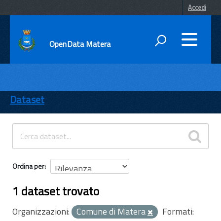
Accedi
OpenData Matera
DATI
ENTI
Dataset
TEMI
INFORMAZIONI
Ordina per
1 dataset trovato
Organizzazioni:
Comune di Matera
Formati: