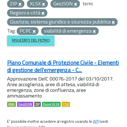
ZIP
XLSX
GeoJSON
temi:
Regioni e città
Giustizia, sistema giuridico e sicurezza pubblica
Tag:
PCPC
viabilità di emergenza
RISULTATO DEL FILTRO
Piano Comunale di Protezione Civile - Elementi
di gestione dell'emergenza - C...
Approvazione DelC 00076-2017 del 03/10/2017.
Aree accoglienza, aree di attesa, viabilità di
emergenza, zone di confluenza, aree
ammassamento
KML
GeoJSON
ZIP
Excel XLSX
CSV
E' possibile inoltre accedere al registro usando le
API
(vedi