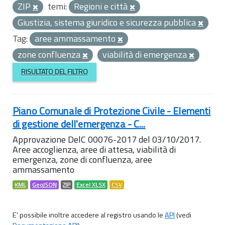
ZIP
temi:
Regioni e città
Giustizia, sistema giuridico e sicurezza pubblica
Tag:
aree ammassamento
zone confluenza
viabilità di emergenza
RISULTATO DEL FILTRO
Piano Comunale di Protezione Civile - Elementi
di gestione dell'emergenza - C...
Approvazione DelC 00076-2017 del 03/10/2017.
Aree accoglienza, aree di attesa, viabilità di
emergenza, zone di confluenza, aree
ammassamento
KML
GeoJSON
ZIP
Excel XLSX
CSV
E' possibile inoltre accedere al registro usando le
API
(vedi