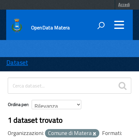
Accedi
OpenData Matera
DATI
ENTI
Dataset
TEMI
INFORMAZIONI
Ordina per
1 dataset trovato
Organizzazioni:
Comune di Matera
Formati: