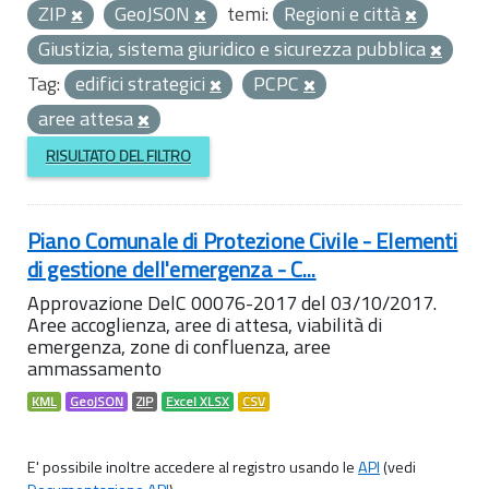
ZIP
GeoJSON
temi:
Regioni e città
Giustizia, sistema giuridico e sicurezza pubblica
Tag:
edifici strategici
PCPC
aree attesa
RISULTATO DEL FILTRO
Piano Comunale di Protezione Civile - Elementi
di gestione dell'emergenza - C...
Approvazione DelC 00076-2017 del 03/10/2017.
Aree accoglienza, aree di attesa, viabilità di
emergenza, zone di confluenza, aree
ammassamento
KML
GeoJSON
ZIP
Excel XLSX
CSV
E' possibile inoltre accedere al registro usando le
API
(vedi