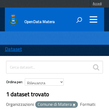
Accedi
OpenData Matera
DATI
ENTI
Dataset
TEMI
INFORMAZIONI
Ordina per
1 dataset trovato
Organizzazioni:
Comune di Matera
Formati: