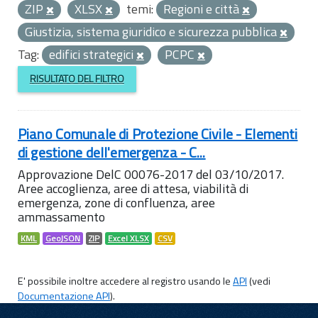
ZIP
XLSX
temi:
Regioni e città
Giustizia, sistema giuridico e sicurezza pubblica
Tag:
edifici strategici
PCPC
RISULTATO DEL FILTRO
Piano Comunale di Protezione Civile - Elementi
di gestione dell'emergenza - C...
Approvazione DelC 00076-2017 del 03/10/2017.
Aree accoglienza, aree di attesa, viabilità di
emergenza, zone di confluenza, aree
ammassamento
KML
GeoJSON
ZIP
Excel XLSX
CSV
E' possibile inoltre accedere al registro usando le
API
(vedi
Documentazione API
).