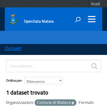
Accedi
OpenData Matera
DATI
ENTI
Dataset
TEMI
INFORMAZIONI
Ordina per
1 dataset trovato
Organizzazioni:
Comune di Matera
Formati: