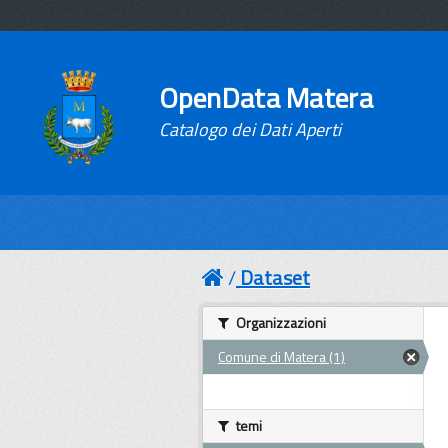
OpenData Matera
Catalogo dei Dati Aperti
Dataset
Organizzazioni
Comune di Matera (1)
temi