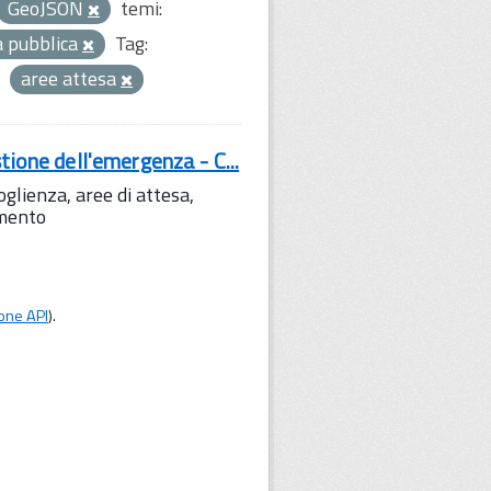
GeoJSON
temi:
za pubblica
Tag:
aree attesa
tione dell'emergenza - C...
lienza, aree di attesa,
amento
one API
).