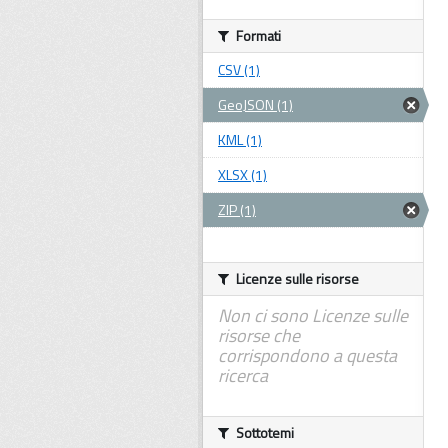
Formati
CSV (1)
GeoJSON (1)
KML (1)
XLSX (1)
ZIP (1)
Licenze sulle risorse
Non ci sono Licenze sulle
risorse che
corrispondono a questa
ricerca
Sottotemi