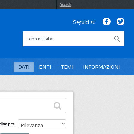
Accedi
Facebook
Twi
Seguici su
cerca nel sito
DATI
ENTI
TEMI
INFORMAZIONI
dina per