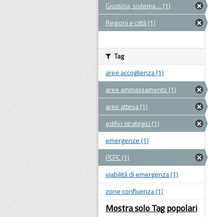
Giustizia, sistema ... (1)
Regioni e città (1)
Tag
aree accoglienza (1)
aree ammassamento (1)
aree attesa (1)
edifici strategici (1)
emergenze (1)
PCPC (1)
viabilità di emergenza (1)
zone confluenza (1)
Mostra solo Tag popolari