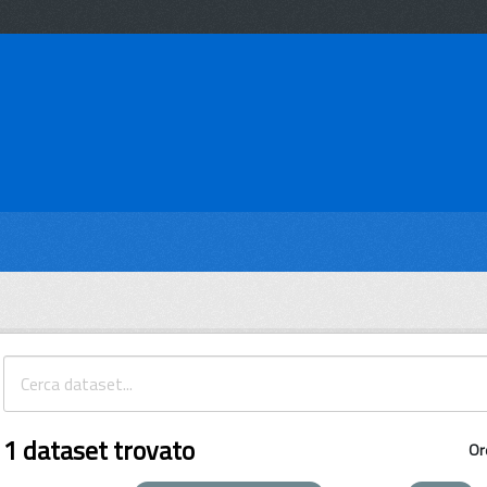
1 dataset trovato
Or