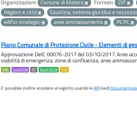
Organizzazioni:
Comune di Matera
Formati:
ZIP
Regioni e città
Giustizia, sistema giuridico e sicurez
edifici strategici
aree ammassamento
PCPC
Piano Comunale di Protezione Civile - Elementi di ges
Approvazione DelC 00076-2017 del 03/10/2017. Aree accog
viabilità di emergenza, zone di confluenza, aree ammass
KML
GeoJSON
ZIP
Excel XLSX
CSV
E' possibile inoltre accedere al registro usando le
API
(vedi
Documentazi