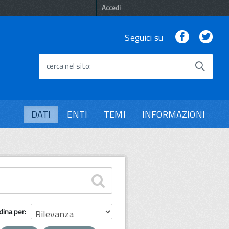
Accedi
Facebook
Twi
Seguici su
cerca nel sito
DATI
ENTI
TEMI
INFORMAZIONI
dina per