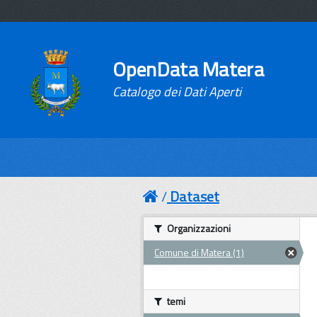
OpenData Matera
Catalogo dei Dati Aperti
Dataset
Organizzazioni
Comune di Matera (1)
temi