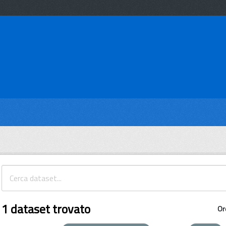
1 dataset trovato
Or