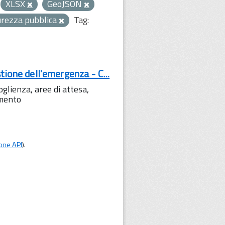
XLSX
GeoJSON
curezza pubblica
Tag:
tione dell'emergenza - C...
lienza, aree di attesa,
amento
one API
).