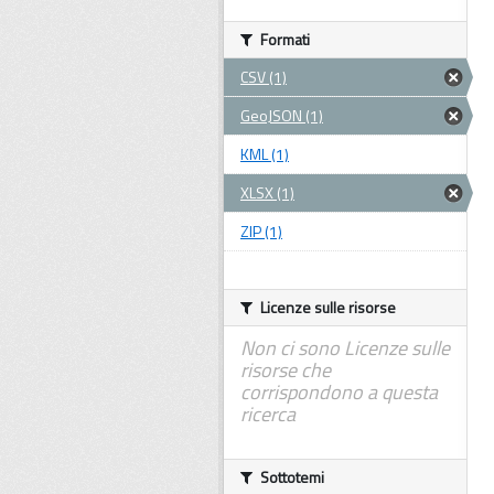
Formati
CSV (1)
GeoJSON (1)
KML (1)
XLSX (1)
ZIP (1)
Licenze sulle risorse
Non ci sono Licenze sulle
risorse che
corrispondono a questa
ricerca
Sottotemi