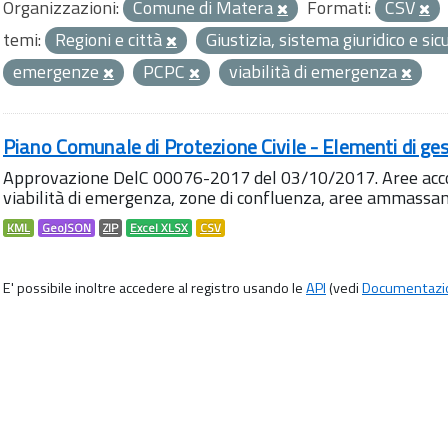
Organizzazioni:
Comune di Matera
Formati:
CSV
temi:
Regioni e città
Giustizia, sistema giuridico e si
emergenze
PCPC
viabilità di emergenza
Piano Comunale di Protezione Civile - Elementi di ges
Approvazione DelC 00076-2017 del 03/10/2017. Aree accog
viabilità di emergenza, zone di confluenza, aree ammass
KML
GeoJSON
ZIP
Excel XLSX
CSV
E' possibile inoltre accedere al registro usando le
API
(vedi
Documentazi