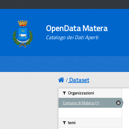
OpenData Matera
Catalogo dei Dati Aperti
Dataset
Organizzazioni
Comune di Matera (1)
temi