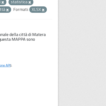
i
statistica
ittà
Formati:
XLSX
unale della città di Matera
Su questa MAPPA sono
one API
).