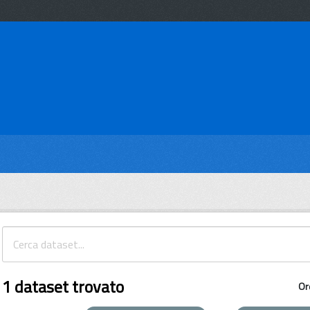
1 dataset trovato
Or