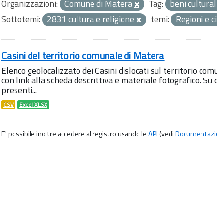
Organizzazioni:
Comune di Matera
Tag:
beni cultural
Sottotemi:
2831 cultura e religione
temi:
Regioni e c
Casini del territorio comunale di Matera
Elenco geolocalizzato dei Casini dislocati sul territorio com
con link alla scheda descrittiva e materiale fotografico. 
presenti...
CSV
Excel XLSX
E' possibile inoltre accedere al registro usando le
API
(vedi
Documentazi