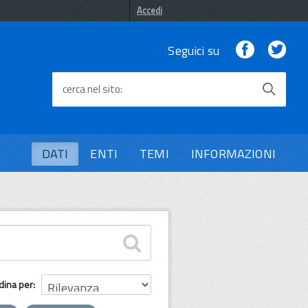
Accedi
Facebook
Twi
Seguici su
cerca nel sito
DATI
ENTI
TEMI
INFORMAZIONI
dina per