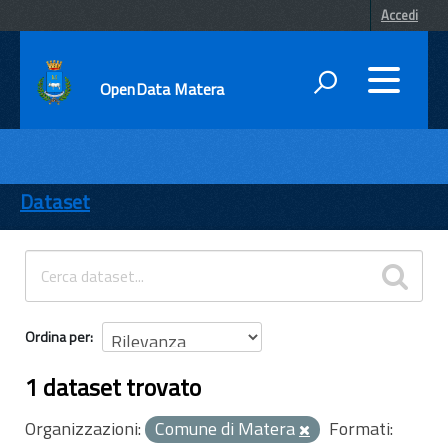
Accedi
OpenData Matera
DATI
ENTI
Dataset
TEMI
INFORMAZIONI
Ordina per
1 dataset trovato
Organizzazioni:
Comune di Matera
Formati: