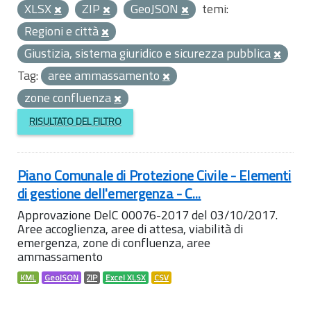
XLSX
ZIP
GeoJSON
temi:
Regioni e città
Giustizia, sistema giuridico e sicurezza pubblica
Tag:
aree ammassamento
zone confluenza
RISULTATO DEL FILTRO
Piano Comunale di Protezione Civile - Elementi
di gestione dell'emergenza - C...
Approvazione DelC 00076-2017 del 03/10/2017.
Aree accoglienza, aree di attesa, viabilità di
emergenza, zone di confluenza, aree
ammassamento
KML
GeoJSON
ZIP
Excel XLSX
CSV