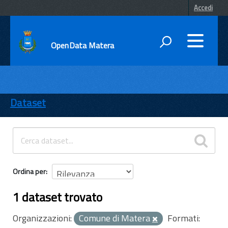
Accedi
OpenData Matera
DATI
ENTI
Dataset
TEMI
INFORMAZIONI
Ordina per
1 dataset trovato
Organizzazioni:
Comune di Matera
Formati: