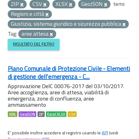
ZIP
CSV
XLSX
GeoJSON
temi:
Regioni e città
Giustizia, sistema giuridico e sicurezza pubblica
Tag:
aree attesa
RISULTATO DEL FILTRO
Piano Comunale di Protezione Civile - Elementi
di gestione dell'emergenza - C...
Approvazione DelC 00076-2017 del 03/10/2017.
Aree accoglienza, aree di attesa, viabilità di
emergenza, zone di confluenza, aree
ammassamento
KML
GeoJSON
ZIP
Excel XLSX
CSV
E' possibile inoltre accedere al registro usando le
API
(vedi