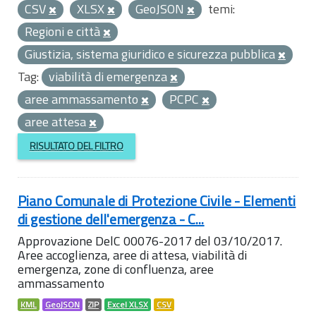
CSV
XLSX
GeoJSON
temi:
Regioni e città
Giustizia, sistema giuridico e sicurezza pubblica
Tag:
viabilità di emergenza
aree ammassamento
PCPC
aree attesa
RISULTATO DEL FILTRO
Piano Comunale di Protezione Civile - Elementi
di gestione dell'emergenza - C...
Approvazione DelC 00076-2017 del 03/10/2017.
Aree accoglienza, aree di attesa, viabilità di
emergenza, zone di confluenza, aree
ammassamento
KML
GeoJSON
ZIP
Excel XLSX
CSV