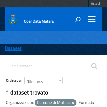
Accedi
OpenData Matera
DATI
ENTI
Dataset
TEMI
INFORMAZIONI
Ordina per
1 dataset trovato
Organizzazioni:
Comune di Matera
Formati: