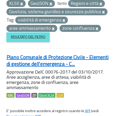
XLSX
GeoJSON
temi:
Regioni e città
Giustizia, sistema giuridico e sicurezza pubblica
Tag:
viabilità di emergenza
aree ammassamento
zone confluenza
RISULTATO DEL FILTRO
Piano Comunale di Protezione Civile - Elementi
di gestione dell'emergenza - C...
Approvazione DelC 00076-2017 del 03/10/2017.
Aree accoglienza, aree di attesa, viabilità di
emergenza, zone di confluenza, aree
ammassamento
KML
GeoJSON
ZIP
Excel XLSX
CSV
E' possibile inoltre accedere al registro usando le
API
(vedi