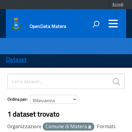
Accedi
OpenData Matera
DATI
ENTI
Dataset
TEMI
INFORMAZIONI
Ordina per
1 dataset trovato
Organizzazioni:
Comune di Matera
Formati: