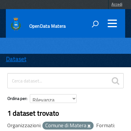
Accedi
OpenData Matera
DATI
ENTI
Dataset
TEMI
INFORMAZIONI
Ordina per
1 dataset trovato
Organizzazioni:
Comune di Matera
Formati: