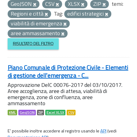
GeoJSON
CSV
XLSX
ZIP
temi:
Regioni e città
Tag:
edifici strategici
viabilità di emergenza
aree ammassamento
RISULTATO DEL FILTRO
Piano Comunale di Protezione Civile - Elementi
di gestione dell'emergenza - C...
Approvazione DelC 00076-2017 del 03/10/2017.
Aree accoglienza, aree di attesa, viabilità di
emergenza, zone di confluenza, aree
ammassamento
KML
GeoJSON
ZIP
Excel XLSX
CSV
E' possibile inoltre accedere al registro usando le
API
(vedi