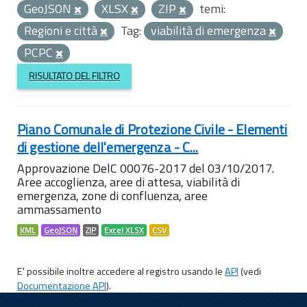
GeoJSON
XLSX
ZIP
temi:
Regioni e città
Tag:
viabilità di emergenza
PCPC
RISULTATO DEL FILTRO
Piano Comunale di Protezione Civile - Elementi
di gestione dell'emergenza - C...
Approvazione DelC 00076-2017 del 03/10/2017.
Aree accoglienza, aree di attesa, viabilità di
emergenza, zone di confluenza, aree
ammassamento
KML
GeoJSON
ZIP
Excel XLSX
CSV
E' possibile inoltre accedere al registro usando le
API
(vedi
Documentazione API
).