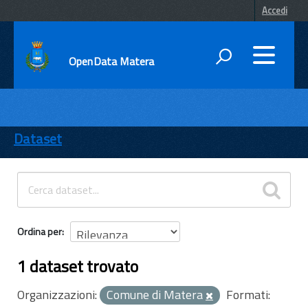
Accedi
OpenData Matera
DATI
ENTI
Dataset
TEMI
INFORMAZIONI
Ordina per
1 dataset trovato
Organizzazioni:
Comune di Matera
Formati: