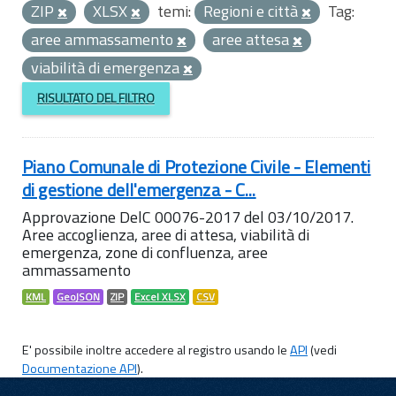
ZIP
XLSX
temi:
Regioni e città
Tag:
aree ammassamento
aree attesa
viabilità di emergenza
RISULTATO DEL FILTRO
Piano Comunale di Protezione Civile - Elementi
di gestione dell'emergenza - C...
Approvazione DelC 00076-2017 del 03/10/2017.
Aree accoglienza, aree di attesa, viabilità di
emergenza, zone di confluenza, aree
ammassamento
KML
GeoJSON
ZIP
Excel XLSX
CSV
E' possibile inoltre accedere al registro usando le
API
(vedi
Documentazione API
).