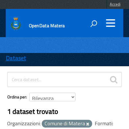
Accedi
OpenData Matera
DATI
ENTI
Dataset
TEMI
INFORMAZIONI
Ordina per
1 dataset trovato
Organizzazioni:
Comune di Matera
Formati: