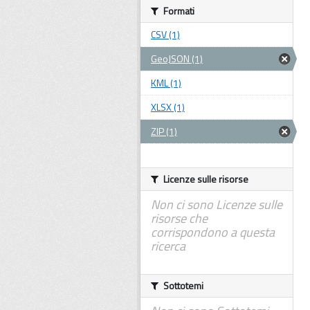
Formati
CSV (1)
GeoJSON (1)
KML (1)
XLSX (1)
ZIP (1)
Licenze sulle risorse
Non ci sono Licenze sulle
risorse che
corrispondono a questa
ricerca
Sottotemi