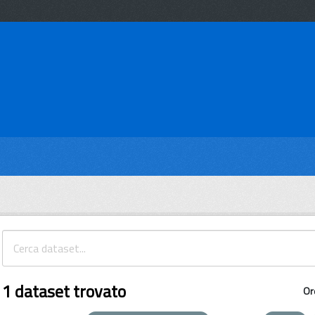
1 dataset trovato
Or