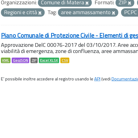
Organizzazioni:
Comune di Matera
Formati:
ZIP
Regioni e città
Tag:
aree ammassamento
PCP
Piano Comunale di Protezione Civile - Elementi di ges
Approvazione DelC 00076-2017 del 03/10/2017. Aree accog
viabilità di emergenza, zone di confluenza, aree ammass
KML
GeoJSON
ZIP
Excel XLSX
CSV
E' possibile inoltre accedere al registro usando le
API
(vedi
Documentazi