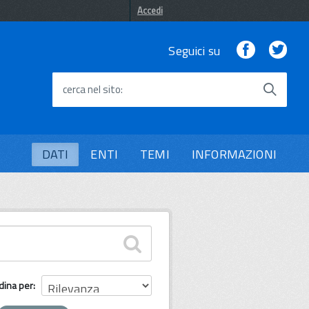
Accedi
Facebook
Twi
Seguici su
cerca nel sito
DATI
ENTI
TEMI
INFORMAZIONI
dina per