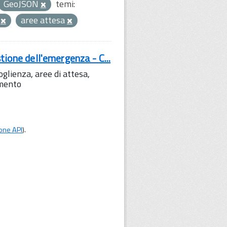
GeoJSON
temi:
C
aree attesa
tione dell'emergenza - C...
lienza, aree di attesa,
amento
one API
).