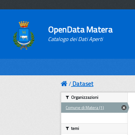
OpenData Matera
Catalogo dei Dati Aperti
Dataset
Organizzazioni
Comune di Matera (1)
temi