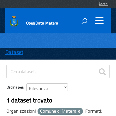
Accedi
OpenData Matera
DATI
ENTI
Dataset
TEMI
INFORMAZIONI
Ordina per
1 dataset trovato
Organizzazioni:
Comune di Matera
Formati: