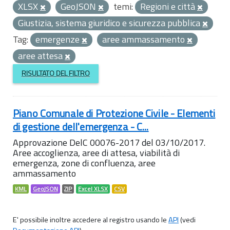
XLSX
GeoJSON
temi:
Regioni e città
Giustizia, sistema giuridico e sicurezza pubblica
Tag:
emergenze
aree ammassamento
aree attesa
RISULTATO DEL FILTRO
Piano Comunale di Protezione Civile - Elementi
di gestione dell'emergenza - C...
Approvazione DelC 00076-2017 del 03/10/2017.
Aree accoglienza, aree di attesa, viabilità di
emergenza, zone di confluenza, aree
ammassamento
KML
GeoJSON
ZIP
Excel XLSX
CSV
E' possibile inoltre accedere al registro usando le
API
(vedi