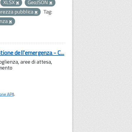
XLSX
GeoJSON
curezza pubblica
Tag:
enza
tione dell'emergenza - C...
lienza, aree di attesa,
amento
one API
).