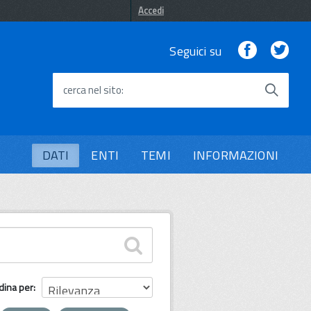
Accedi
Facebook
Twi
Seguici su
cerca nel sito
DATI
ENTI
TEMI
INFORMAZIONI
dina per