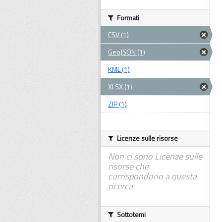
Formati
CSV (1)
GeoJSON (1)
KML (1)
XLSX (1)
ZIP (1)
Licenze sulle risorse
Non ci sono Licenze sulle
risorse che
corrispondono a questa
ricerca
Sottotemi