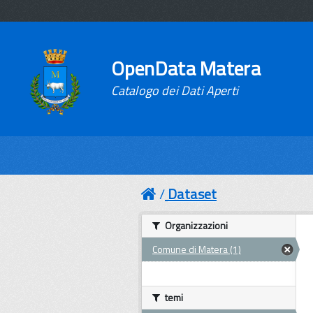
OpenData Matera
Catalogo dei Dati Aperti
Dataset
Organizzazioni
Comune di Matera (1)
temi