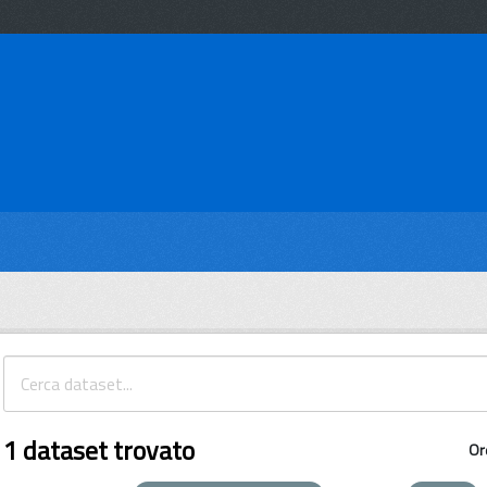
1 dataset trovato
Or