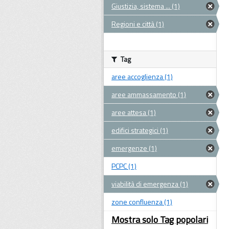
Giustizia, sistema ... (1)
Regioni e città (1)
Tag
aree accoglienza (1)
aree ammassamento (1)
aree attesa (1)
edifici strategici (1)
emergenze (1)
PCPC (1)
viabilità di emergenza (1)
zone confluenza (1)
Mostra solo Tag popolari