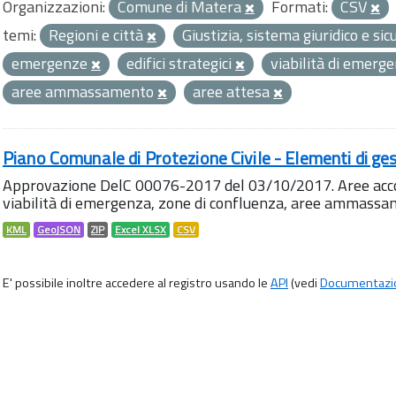
Organizzazioni:
Comune di Matera
Formati:
CSV
temi:
Regioni e città
Giustizia, sistema giuridico e si
emergenze
edifici strategici
viabilità di emerg
aree ammassamento
aree attesa
Piano Comunale di Protezione Civile - Elementi di ges
Approvazione DelC 00076-2017 del 03/10/2017. Aree accog
viabilità di emergenza, zone di confluenza, aree ammass
KML
GeoJSON
ZIP
Excel XLSX
CSV
E' possibile inoltre accedere al registro usando le
API
(vedi
Documentazi