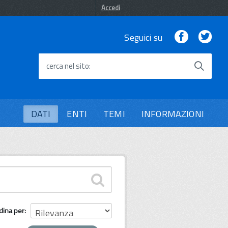
Accedi
Facebook
Twi
Seguici su
cerca nel sito
DATI
ENTI
TEMI
INFORMAZIONI
dina per