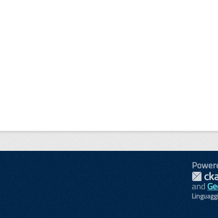
Power
and
Ge
Linguagg