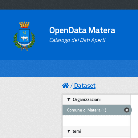
OpenData Matera
Catalogo dei Dati Aperti
Dataset
Organizzazioni
Comune di Matera (1)
temi