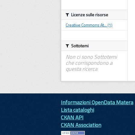
Licenze sulle risorse
Creative Commons At... (1)
Sottotemi
Non ci sono Sottotemi
che corrispondono a
questa ricerca
Informazioni OpenData Matera
Lista cataloghi
CKAN API
CKAN Association