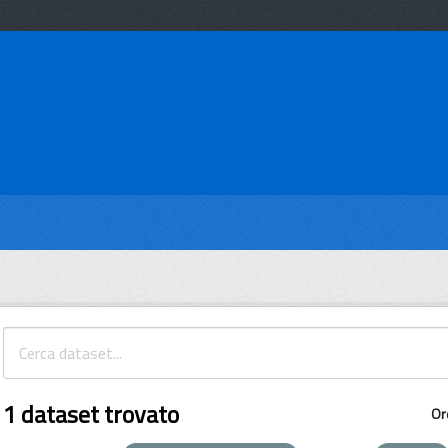
1 dataset trovato
Or