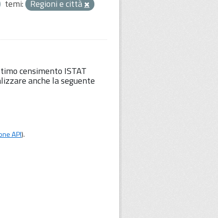
temi:
Regioni e città
'ultimo censimento ISTAT
lizzare anche la seguente
one API
).