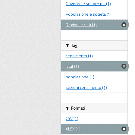
Governo e settore p... (1)
Popolazione e società (1)
Regioni e città (1)
Tag
censimento (1)
istat (1)
popolazione (1)
sezioni censimento (1)
Formati
CSV (1)
XLSX (1)