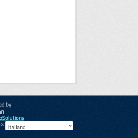
ed by
oSolutions
io