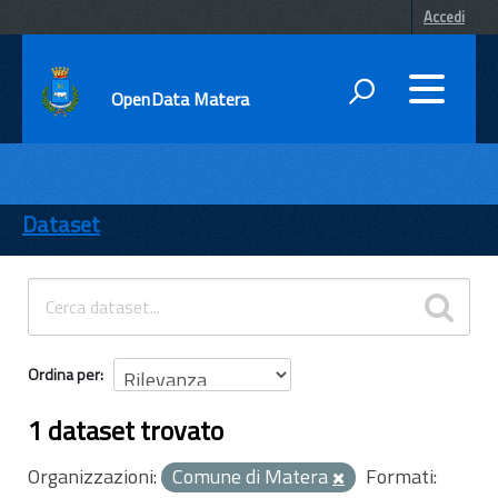
Accedi
OpenData Matera
DATI
ENTI
Dataset
TEMI
INFORMAZIONI
Ordina per
1 dataset trovato
Organizzazioni:
Comune di Matera
Formati: