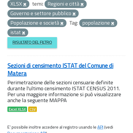
XLSX
temi:
Regioni e città
Governo e settore pubblico
Popolazione e società
Tag:
popolazione
istat
RISULTATO DEL FILTRO
Sezioni di censimento ISTAT del Comune di
Matera
Perimetrazione delle sezioni censuarie definite
durante l'ultimo censimento ISTAT CENSUS 2011.
Per una maggiore informazione si può visualizzare
anche la seguente MAPPA
Excel XLSX
CSV
E' possibile inoltre accedere al registro usando le
API
(vedi