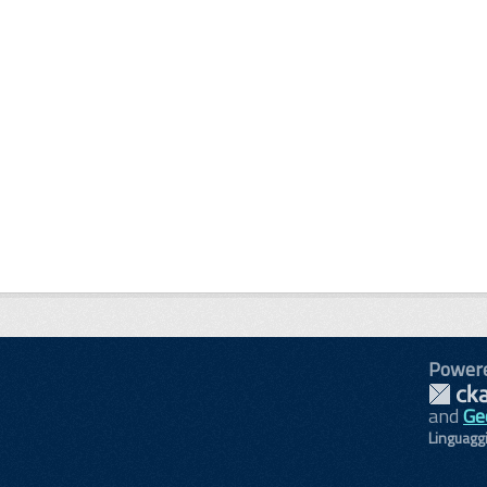
Power
and
Ge
Linguagg