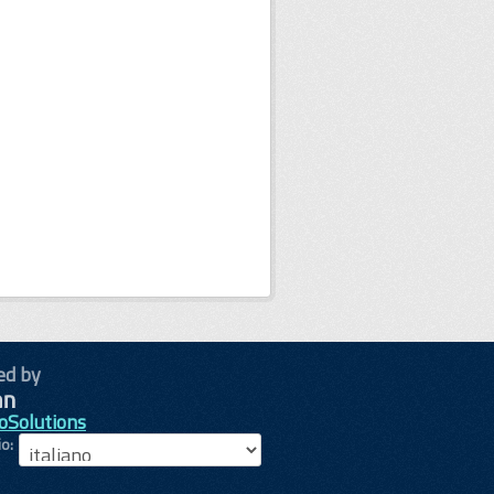
ed by
oSolutions
io