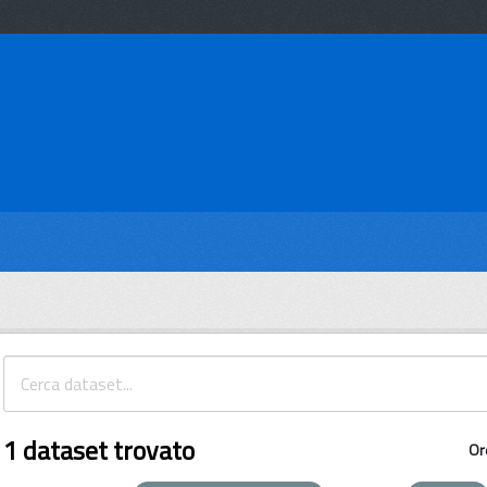
1 dataset trovato
Or