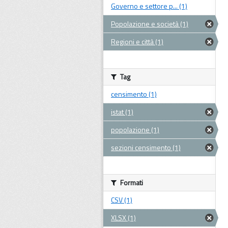
Governo e settore p... (1)
Popolazione e società (1)
Regioni e città (1)
Tag
censimento (1)
istat (1)
popolazione (1)
sezioni censimento (1)
Formati
CSV (1)
XLSX (1)