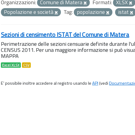
Organizzazioni:
Comune di Matera
Formati:
XLSX
Popolazione e società
Tag:
popolazione
istat
Sezioni di censimento ISTAT del Comune di Matera
Perimetrazione delle sezioni censuarie definite durante l
CENSUS 2011. Per una maggiore informazione si può visua
MAPPA
Excel XLSX
CSV
E' possibile inoltre accedere al registro usando le
API
(vedi
Documentazi