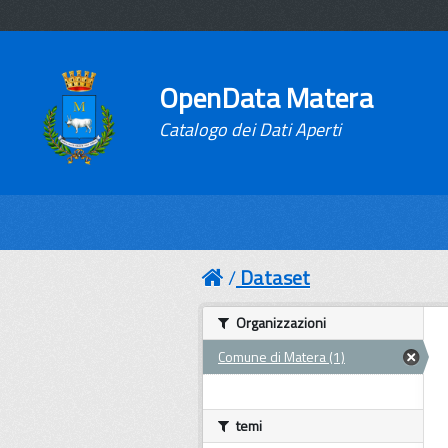
OpenData Matera
Catalogo dei Dati Aperti
Dataset
Organizzazioni
Comune di Matera (1)
temi