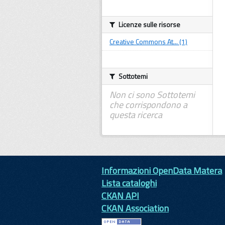
Licenze sulle risorse
Creative Commons At... (1)
Sottotemi
Non ci sono Sottotemi
che corrispondono a
questa ricerca
Informazioni OpenData Matera
Lista cataloghi
CKAN API
CKAN Association