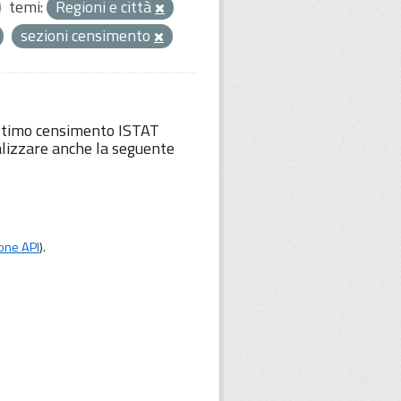
temi:
Regioni e città
sezioni censimento
'ultimo censimento ISTAT
lizzare anche la seguente
one API
).