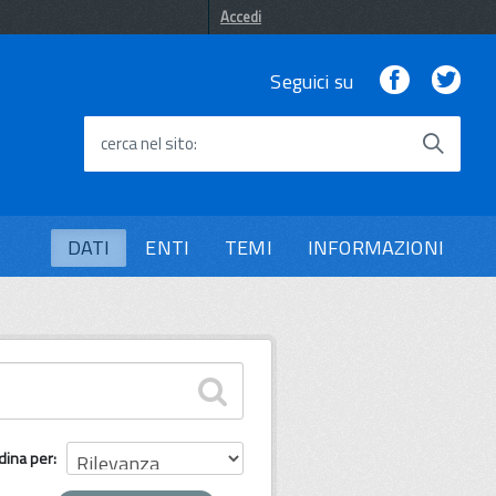
Accedi
Facebook
Twi
Seguici su
cerca nel sito
DATI
ENTI
TEMI
INFORMAZIONI
dina per