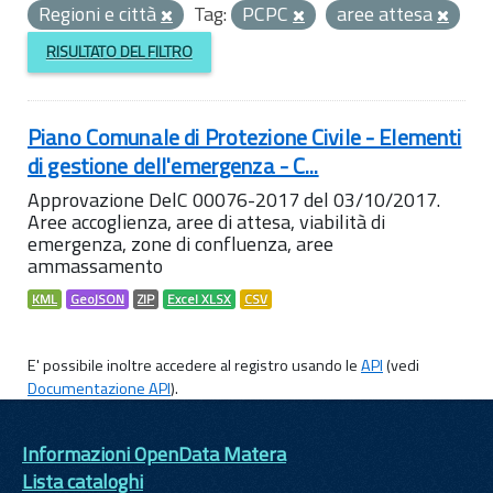
Regioni e città
Tag:
PCPC
aree attesa
RISULTATO DEL FILTRO
Piano Comunale di Protezione Civile - Elementi
di gestione dell'emergenza - C...
Approvazione DelC 00076-2017 del 03/10/2017.
Aree accoglienza, aree di attesa, viabilità di
emergenza, zone di confluenza, aree
ammassamento
KML
GeoJSON
ZIP
Excel XLSX
CSV
E' possibile inoltre accedere al registro usando le
API
(vedi
Documentazione API
).
Informazioni OpenData Matera
Lista cataloghi