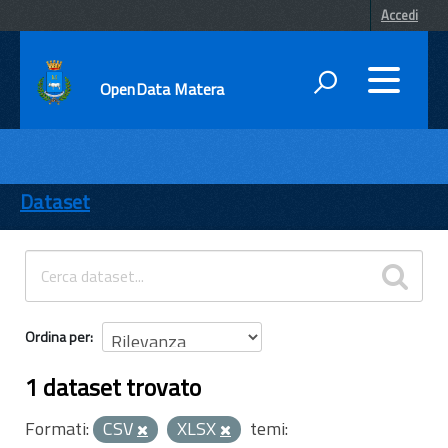
Accedi
OpenData Matera
DATI
ENTI
Dataset
TEMI
INFORMAZIONI
Ordina per
1 dataset trovato
Formati:
CSV
XLSX
temi: