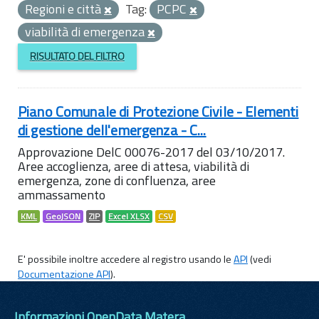
Regioni e città
Tag:
PCPC
viabilità di emergenza
RISULTATO DEL FILTRO
Piano Comunale di Protezione Civile - Elementi
di gestione dell'emergenza - C...
Approvazione DelC 00076-2017 del 03/10/2017.
Aree accoglienza, aree di attesa, viabilità di
emergenza, zone di confluenza, aree
ammassamento
KML
GeoJSON
ZIP
Excel XLSX
CSV
E' possibile inoltre accedere al registro usando le
API
(vedi
Documentazione API
).
Informazioni OpenData Matera