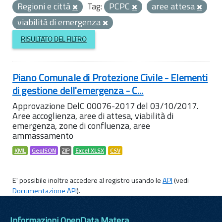
Regioni e città
Tag:
PCPC
aree attesa
viabilità di emergenza
RISULTATO DEL FILTRO
Piano Comunale di Protezione Civile - Elementi
di gestione dell'emergenza - C...
Approvazione DelC 00076-2017 del 03/10/2017.
Aree accoglienza, aree di attesa, viabilità di
emergenza, zone di confluenza, aree
ammassamento
KML
GeoJSON
ZIP
Excel XLSX
CSV
E' possibile inoltre accedere al registro usando le
API
(vedi
Documentazione API
).
Informazioni OpenData Matera