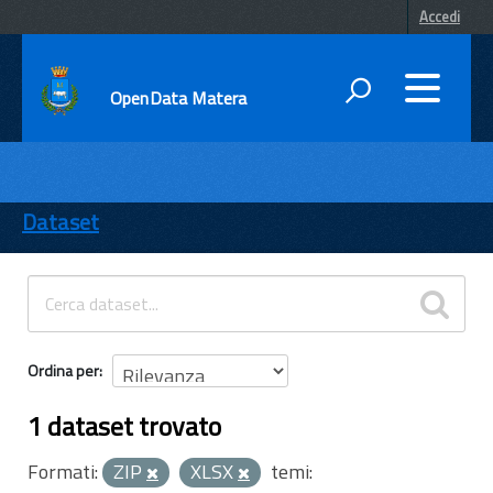
Accedi
OpenData Matera
DATI
ENTI
Dataset
TEMI
INFORMAZIONI
Ordina per
1 dataset trovato
Formati:
ZIP
XLSX
temi: