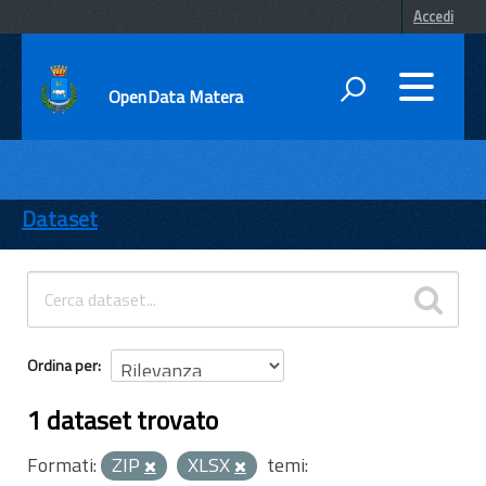
Accedi
OpenData Matera
DATI
ENTI
Dataset
TEMI
INFORMAZIONI
Ordina per
1 dataset trovato
Formati:
ZIP
XLSX
temi: