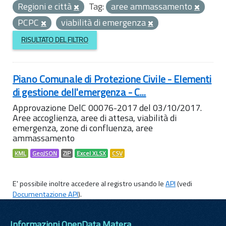
Regioni e città
Tag:
aree ammassamento
PCPC
viabilità di emergenza
RISULTATO DEL FILTRO
Piano Comunale di Protezione Civile - Elementi
di gestione dell'emergenza - C...
Approvazione DelC 00076-2017 del 03/10/2017.
Aree accoglienza, aree di attesa, viabilità di
emergenza, zone di confluenza, aree
ammassamento
KML
GeoJSON
ZIP
Excel XLSX
CSV
E' possibile inoltre accedere al registro usando le
API
(vedi
Documentazione API
).
Informazioni OpenData Matera