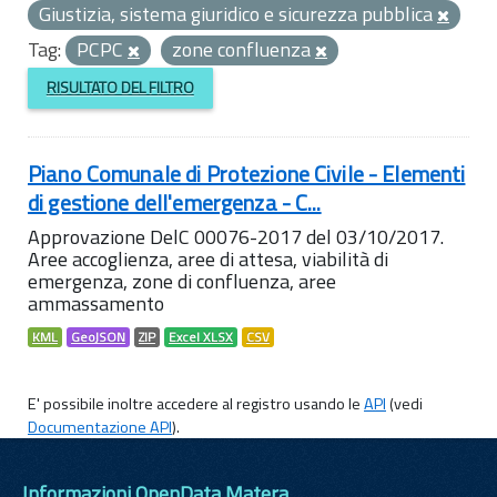
Giustizia, sistema giuridico e sicurezza pubblica
Tag:
PCPC
zone confluenza
RISULTATO DEL FILTRO
Piano Comunale di Protezione Civile - Elementi
di gestione dell'emergenza - C...
Approvazione DelC 00076-2017 del 03/10/2017.
Aree accoglienza, aree di attesa, viabilità di
emergenza, zone di confluenza, aree
ammassamento
KML
GeoJSON
ZIP
Excel XLSX
CSV
E' possibile inoltre accedere al registro usando le
API
(vedi
Documentazione API
).
Informazioni OpenData Matera