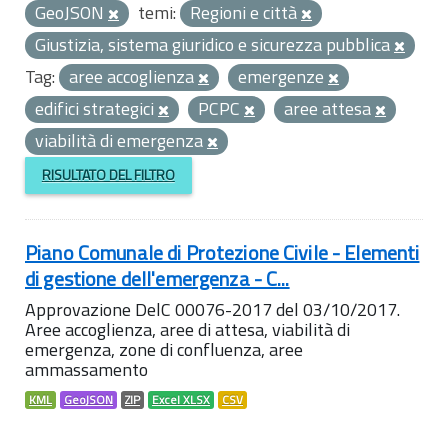
GeoJSON
temi:
Regioni e città
Giustizia, sistema giuridico e sicurezza pubblica
Tag:
aree accoglienza
emergenze
edifici strategici
PCPC
aree attesa
viabilità di emergenza
RISULTATO DEL FILTRO
Piano Comunale di Protezione Civile - Elementi
di gestione dell'emergenza - C...
Approvazione DelC 00076-2017 del 03/10/2017.
Aree accoglienza, aree di attesa, viabilità di
emergenza, zone di confluenza, aree
ammassamento
KML
GeoJSON
ZIP
Excel XLSX
CSV