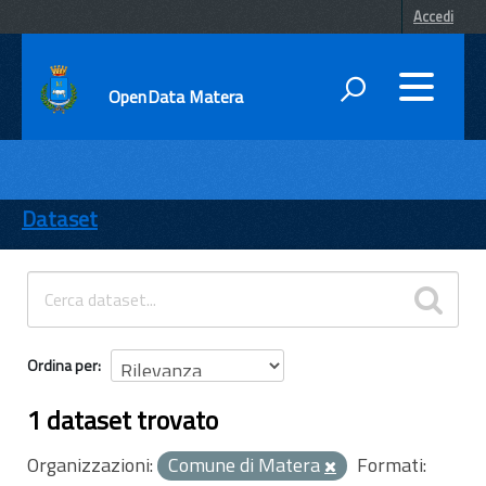
Accedi
OpenData Matera
DATI
ENTI
Dataset
TEMI
INFORMAZIONI
Ordina per
1 dataset trovato
Organizzazioni:
Comune di Matera
Formati: