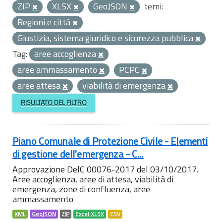
ZIP
XLSX
GeoJSON
temi:
Regioni e città
Giustizia, sistema giuridico e sicurezza pubblica
Tag:
aree accoglienza
aree ammassamento
PCPC
aree attesa
viabilità di emergenza
RISULTATO DEL FILTRO
Piano Comunale di Protezione Civile - Elementi
di gestione dell'emergenza - C...
Approvazione DelC 00076-2017 del 03/10/2017.
Aree accoglienza, aree di attesa, viabilità di
emergenza, zone di confluenza, aree
ammassamento
KML
GeoJSON
ZIP
Excel XLSX
CSV