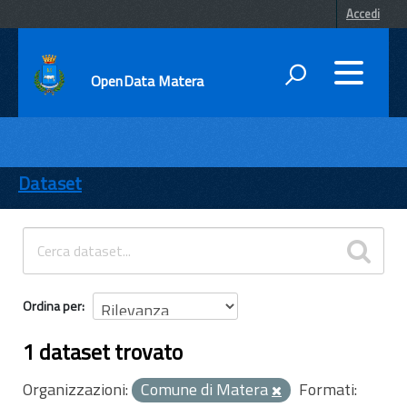
Accedi
OpenData Matera
DATI
ENTI
Dataset
TEMI
INFORMAZIONI
Ordina per
1 dataset trovato
Organizzazioni:
Comune di Matera
Formati: