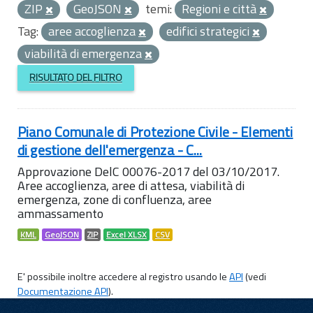
ZIP
GeoJSON
temi:
Regioni e città
Tag:
aree accoglienza
edifici strategici
viabilità di emergenza
RISULTATO DEL FILTRO
Piano Comunale di Protezione Civile - Elementi
di gestione dell'emergenza - C...
Approvazione DelC 00076-2017 del 03/10/2017.
Aree accoglienza, aree di attesa, viabilità di
emergenza, zone di confluenza, aree
ammassamento
KML
GeoJSON
ZIP
Excel XLSX
CSV
E' possibile inoltre accedere al registro usando le
API
(vedi
Documentazione API
).