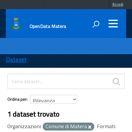
Accedi
OpenData Matera
DATI
ENTI
Dataset
TEMI
INFORMAZIONI
Ordina per
1 dataset trovato
Organizzazioni:
Comune di Matera
Formati: