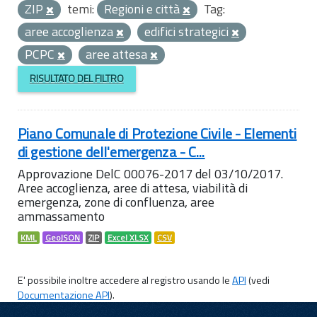
ZIP
temi:
Regioni e città
Tag:
aree accoglienza
edifici strategici
PCPC
aree attesa
RISULTATO DEL FILTRO
Piano Comunale di Protezione Civile - Elementi
di gestione dell'emergenza - C...
Approvazione DelC 00076-2017 del 03/10/2017.
Aree accoglienza, aree di attesa, viabilità di
emergenza, zone di confluenza, aree
ammassamento
KML
GeoJSON
ZIP
Excel XLSX
CSV
E' possibile inoltre accedere al registro usando le
API
(vedi
Documentazione API
).