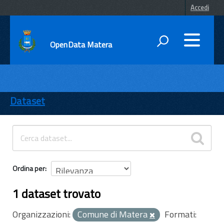
Accedi
OpenData Matera
DATI
ENTI
Dataset
TEMI
INFORMAZIONI
Ordina per
1 dataset trovato
Organizzazioni:
Comune di Matera
Formati: