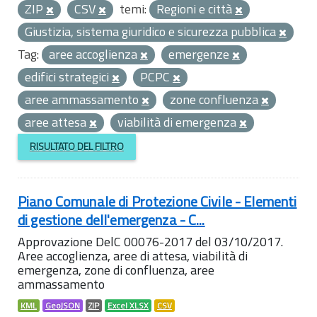
ZIP
CSV
temi:
Regioni e città
Giustizia, sistema giuridico e sicurezza pubblica
Tag:
aree accoglienza
emergenze
edifici strategici
PCPC
aree ammassamento
zone confluenza
aree attesa
viabilità di emergenza
RISULTATO DEL FILTRO
Piano Comunale di Protezione Civile - Elementi
di gestione dell'emergenza - C...
Approvazione DelC 00076-2017 del 03/10/2017.
Aree accoglienza, aree di attesa, viabilità di
emergenza, zone di confluenza, aree
ammassamento
KML
GeoJSON
ZIP
Excel XLSX
CSV