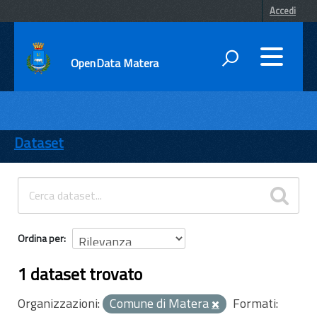
Accedi
OpenData Matera
DATI
ENTI
Dataset
TEMI
INFORMAZIONI
Ordina per
1 dataset trovato
Organizzazioni:
Comune di Matera
Formati: