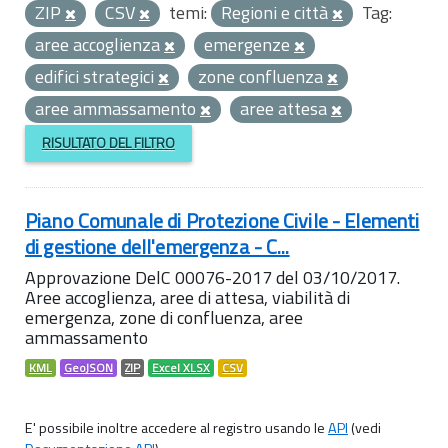
ZIP
CSV
temi:
Regioni e città
Tag:
aree accoglienza
emergenze
edifici strategici
zone confluenza
aree ammassamento
aree attesa
RISULTATO DEL FILTRO
Piano Comunale di Protezione Civile - Elementi
di gestione dell'emergenza - C...
Approvazione DelC 00076-2017 del 03/10/2017.
Aree accoglienza, aree di attesa, viabilità di
emergenza, zone di confluenza, aree
ammassamento
KML
GeoJSON
ZIP
Excel XLSX
CSV
E' possibile inoltre accedere al registro usando le
API
(vedi