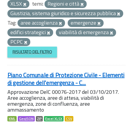
XLSX
temi:
Regioni e città
Giustizia, sistema giuridico e sicurezza pubblica
Tag:
aree accoglienza
emergenze
edifici strategici
viabilità di emergenza
PCPC
RISULTATO DEL FILTRO
Piano Comunale di Protezione Civile - Elementi
di gestione dell'emergenza - C...
Approvazione DelC 00076-2017 del 03/10/2017.
Aree accoglienza, aree di attesa, viabilità di
emergenza, zone di confluenza, aree
ammassamento
KML
GeoJSON
ZIP
Excel XLSX
CSV