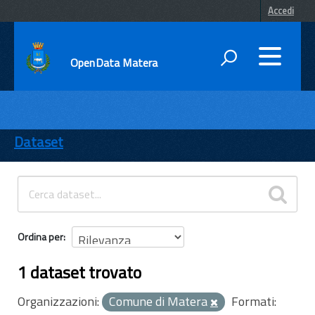
Accedi
OpenData Matera
DATI
ENTI
Dataset
TEMI
INFORMAZIONI
Ordina per
1 dataset trovato
Organizzazioni:
Comune di Matera
Formati: