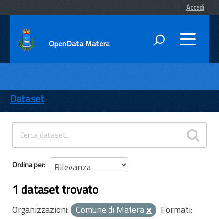
Accedi
OpenData Matera
DATI
ENTI
Dataset
TEMI
INFORMAZIONI
Ordina per
1 dataset trovato
Organizzazioni:
Comune di Matera
Formati: