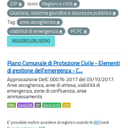
ZIP
temi:
Regioni e città
Giustizia, sistema giuridico e sicurezza pubblica
Tag:
aree accoglienza
viabilità di emergenza
PCPC
RISULTATO DEL FILTRO
Piano Comunale di Protezione Civile - Elementi
di gestione dell'emergenza - C...
Approvazione DelC 00076-2017 del 03/10/2017.
Aree accoglienza, aree di attesa, viabilità di
emergenza, zone di confluenza, aree
ammassamento
KML
GeoJSON
ZIP
Excel XLSX
CSV
E' possibile inoltre accedere al registro usando le
API
(vedi