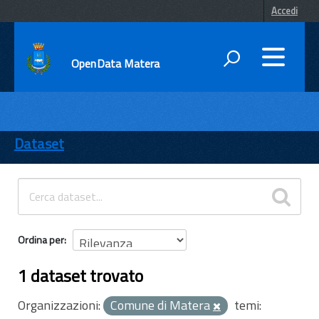
Accedi
OpenData Matera
DATI
ENTI
Dataset
TEMI
INFORMAZIONI
Ordina per
1 dataset trovato
Organizzazioni:
Comune di Matera
temi: