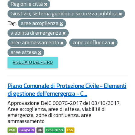
Regioni e città
Giustizia, sistema giuridico e sicurezza pubblica
Tag:
aree accoglienza
viabilità di emergenza
aree ammassamento
zone confluenza
aree attesa
RISULTATO DEL FILTRO
Piano Comunale di Protezione Civile - Elementi
di gestione dell'emergenza - C...
Approvazione DelC 00076-2017 del 03/10/2017.
Aree accoglienza, aree di attesa, viabilità di
emergenza, zone di confluenza, aree
ammassamento
KML
GeoJSON
ZIP
Excel XLSX
CSV