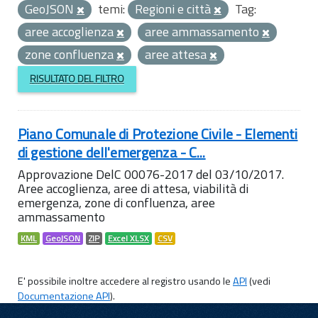
GeoJSON
temi:
Regioni e città
Tag:
aree accoglienza
aree ammassamento
zone confluenza
aree attesa
RISULTATO DEL FILTRO
Piano Comunale di Protezione Civile - Elementi
di gestione dell'emergenza - C...
Approvazione DelC 00076-2017 del 03/10/2017.
Aree accoglienza, aree di attesa, viabilità di
emergenza, zone di confluenza, aree
ammassamento
KML
GeoJSON
ZIP
Excel XLSX
CSV
E' possibile inoltre accedere al registro usando le
API
(vedi
Documentazione API
).