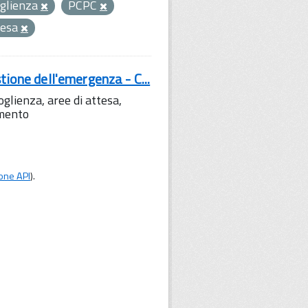
oglienza
PCPC
tesa
tione dell'emergenza - C...
lienza, aree di attesa,
amento
one API
).