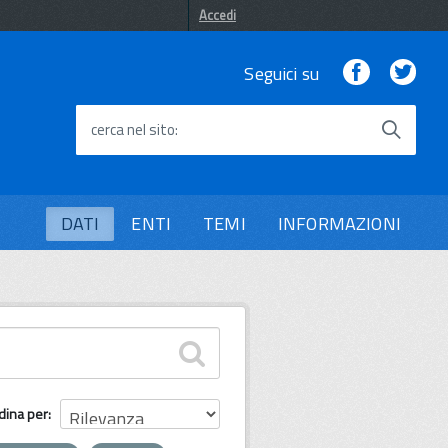
Accedi
Facebook
Twi
Seguici su
cerca nel sito
DATI
ENTI
TEMI
INFORMAZIONI
dina per