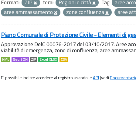
Formati:
ZIP
temi:
Regioni e città
Tag:
aree acc
aree ammassamento
zone confluenza
aree at
Piano Comunale di Protezione Civile - Elementi di ges
Approvazione DelC 00076-2017 del 03/10/2017. Aree accog
viabilità di emergenza, zone di confluenza, aree ammass
KML
GeoJSON
ZIP
Excel XLSX
CSV
E' possibile inoltre accedere al registro usando le
API
(vedi
Documentazi