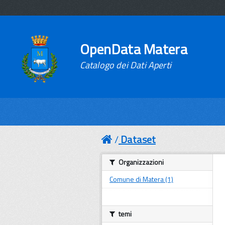
OpenData Matera
Catalogo dei Dati Aperti
Dataset
Organizzazioni
Comune di Matera (1)
temi