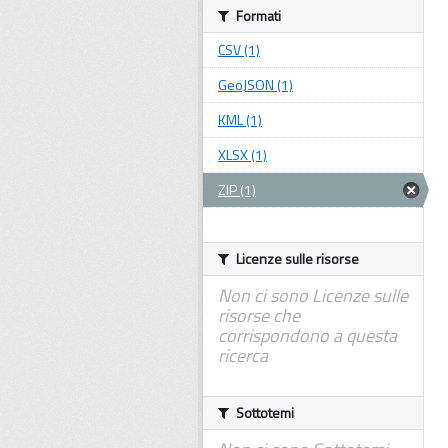
Formati
CSV (1)
GeoJSON (1)
KML (1)
XLSX (1)
ZIP (1)
Licenze sulle risorse
Non ci sono Licenze sulle
risorse che
corrispondono a questa
ricerca
Sottotemi