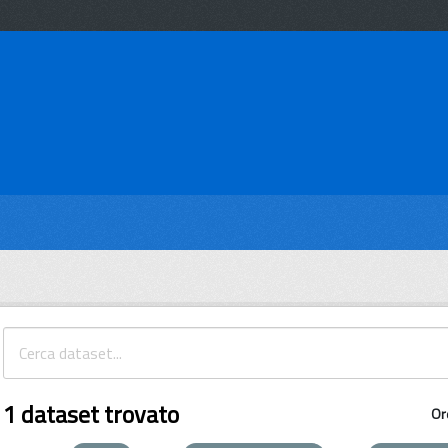
1 dataset trovato
Or