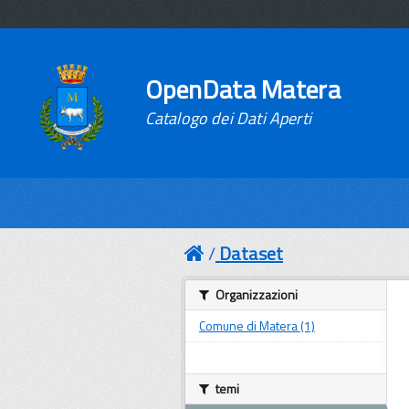
OpenData Matera
Catalogo dei Dati Aperti
Dataset
Organizzazioni
Comune di Matera (1)
temi