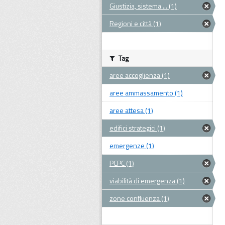
Giustizia, sistema ... (1)
Regioni e città (1)
Tag
aree accoglienza (1)
aree ammassamento (1)
aree attesa (1)
edifici strategici (1)
emergenze (1)
PCPC (1)
viabilità di emergenza (1)
zone confluenza (1)