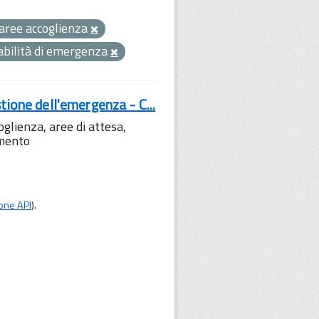
aree accoglienza
abilità di emergenza
tione dell'emergenza - C...
lienza, aree di attesa,
amento
one API
).