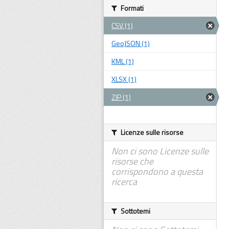
Formati
CSV (1)
GeoJSON (1)
KML (1)
XLSX (1)
ZIP (1)
Licenze sulle risorse
Non ci sono Licenze sulle
risorse che
corrispondono a questa
ricerca
Sottotemi