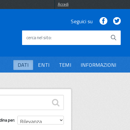
Accedi
Facebook
Twi
Seguici su
cerca nel sito
DATI
ENTI
TEMI
INFORMAZIONI
dina per