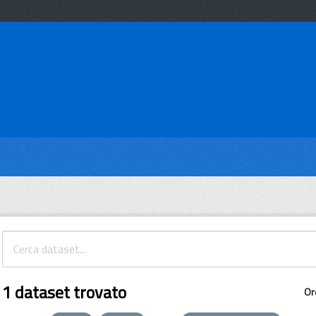
1 dataset trovato
Or