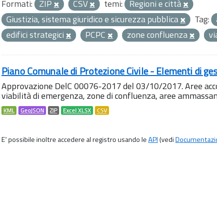
Formati:
ZIP
CSV
temi:
Regioni e città
Giustizia, sistema giuridico e sicurezza pubblica
Tag:
edifici strategici
PCPC
zone confluenza
vi
Piano Comunale di Protezione Civile - Elementi di ges
Approvazione DelC 00076-2017 del 03/10/2017. Aree accog
viabilità di emergenza, zone di confluenza, aree ammass
KML
GeoJSON
ZIP
Excel XLSX
CSV
E' possibile inoltre accedere al registro usando le
API
(vedi
Documentazi