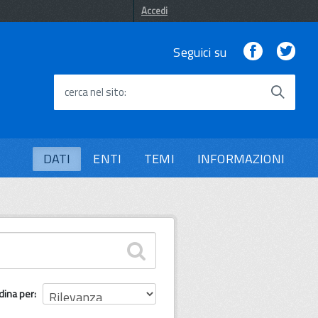
Accedi
Facebook
Twi
Seguici su
cerca nel sito
DATI
ENTI
TEMI
INFORMAZIONI
dina per