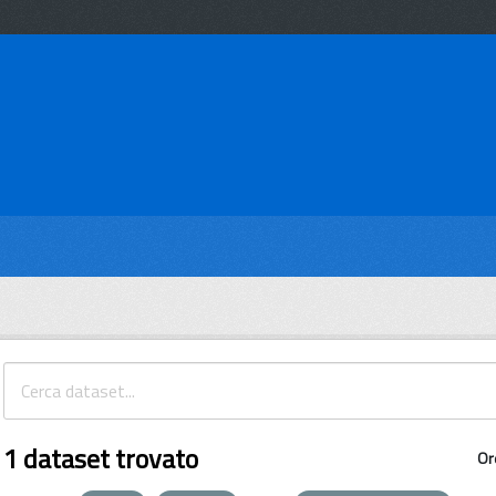
1 dataset trovato
Or