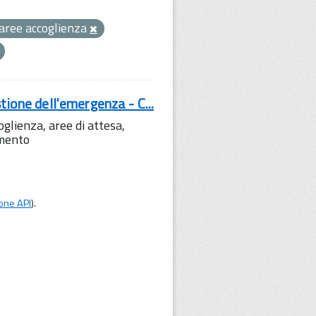
aree accoglienza
tione dell'emergenza - C...
lienza, aree di attesa,
amento
one API
).