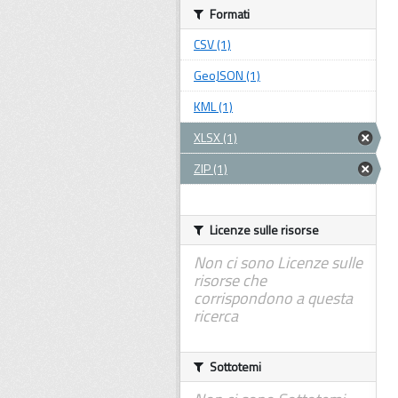
Formati
CSV (1)
GeoJSON (1)
KML (1)
XLSX (1)
ZIP (1)
Licenze sulle risorse
Non ci sono Licenze sulle
risorse che
corrispondono a questa
ricerca
Sottotemi