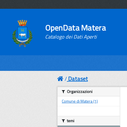
OpenData Matera
Catalogo dei Dati Aperti
Dataset
Organizzazioni
Comune di Matera (1)
temi