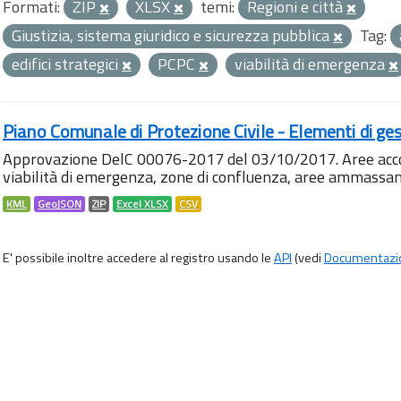
Formati:
ZIP
XLSX
temi:
Regioni e città
Giustizia, sistema giuridico e sicurezza pubblica
Tag:
edifici strategici
PCPC
viabilità di emergenza
Piano Comunale di Protezione Civile - Elementi di ges
Approvazione DelC 00076-2017 del 03/10/2017. Aree accog
viabilità di emergenza, zone di confluenza, aree ammass
KML
GeoJSON
ZIP
Excel XLSX
CSV
E' possibile inoltre accedere al registro usando le
API
(vedi
Documentazi