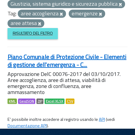
Giustizia, sistema giuridico e sicurezza pubblica
Tag:
aree accoglienza
emergenze
aree attesa
RISULTATO DEL FILTRO
Piano Comunale di Protezione Civile - Elementi
di gestione dell'emergenza - C...
Approvazione DelC 00076-2017 del 03/10/2017.
Aree accoglienza, aree di attesa, viabilità di
emergenza, zone di confluenza, aree
ammassamento
KML
GeoJSON
ZIP
Excel XLSX
CSV
E' possibile inoltre accedere al registro usando le
API
(vedi
Documentazione API
).