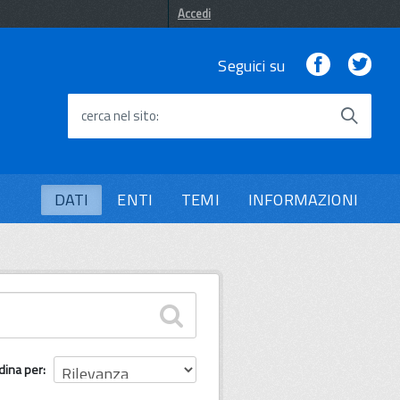
Accedi
Facebook
Twi
Seguici su
cerca nel sito
DATI
ENTI
TEMI
INFORMAZIONI
dina per