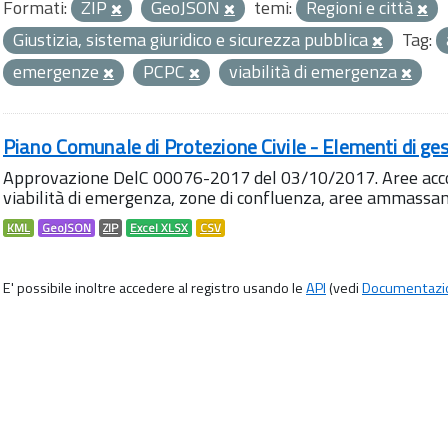
Formati:
ZIP
GeoJSON
temi:
Regioni e città
Giustizia, sistema giuridico e sicurezza pubblica
Tag:
emergenze
PCPC
viabilità di emergenza
Piano Comunale di Protezione Civile - Elementi di ges
Approvazione DelC 00076-2017 del 03/10/2017. Aree accog
viabilità di emergenza, zone di confluenza, aree ammass
KML
GeoJSON
ZIP
Excel XLSX
CSV
E' possibile inoltre accedere al registro usando le
API
(vedi
Documentazi