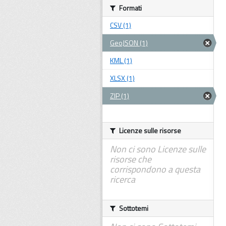
Formati
CSV (1)
GeoJSON (1)
KML (1)
XLSX (1)
ZIP (1)
Licenze sulle risorse
Non ci sono Licenze sulle
risorse che
corrispondono a questa
ricerca
Sottotemi