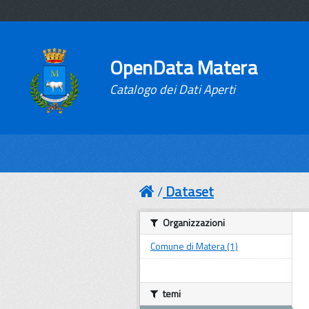
OpenData Matera
Catalogo dei Dati Aperti
Dataset
Organizzazioni
Comune di Matera (1)
temi