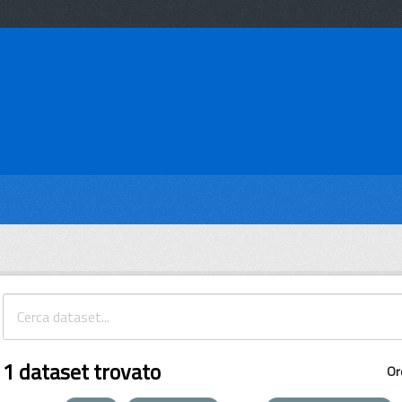
1 dataset trovato
Or