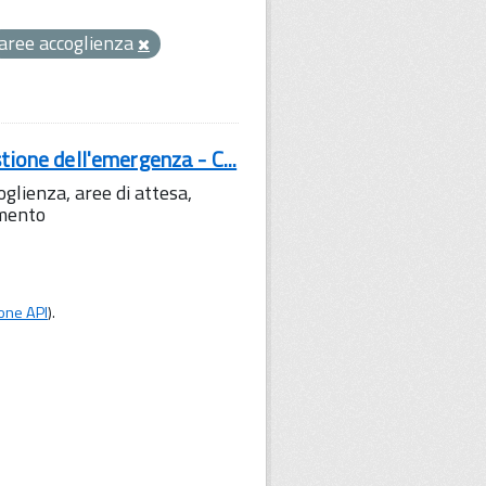
aree accoglienza
tione dell'emergenza - C...
lienza, aree di attesa,
amento
one API
).