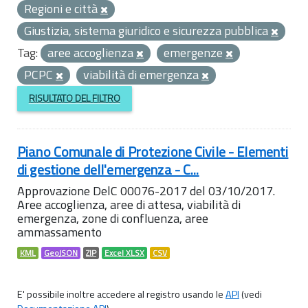
Regioni e città
Giustizia, sistema giuridico e sicurezza pubblica
Tag:
aree accoglienza
emergenze
PCPC
viabilità di emergenza
RISULTATO DEL FILTRO
Piano Comunale di Protezione Civile - Elementi
di gestione dell'emergenza - C...
Approvazione DelC 00076-2017 del 03/10/2017.
Aree accoglienza, aree di attesa, viabilità di
emergenza, zone di confluenza, aree
ammassamento
KML
GeoJSON
ZIP
Excel XLSX
CSV
E' possibile inoltre accedere al registro usando le
API
(vedi