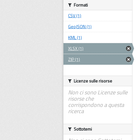
Formati
CSV (1)
GeoJSON (1)
KML (1)
XLSX (1)
ZIP (1)
Licenze sulle risorse
Non ci sono Licenze sulle
risorse che
corrispondono a questa
ricerca
Sottotemi