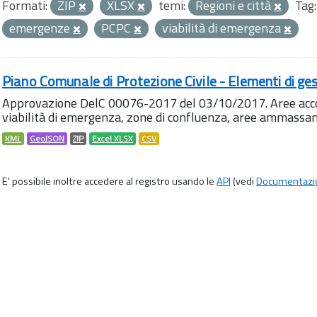
Formati:
ZIP
XLSX
temi:
Regioni e città
Tag:
emergenze
PCPC
viabilità di emergenza
Piano Comunale di Protezione Civile - Elementi di ges
Approvazione DelC 00076-2017 del 03/10/2017. Aree accog
viabilità di emergenza, zone di confluenza, aree ammass
KML
GeoJSON
ZIP
Excel XLSX
CSV
E' possibile inoltre accedere al registro usando le
API
(vedi
Documentazi