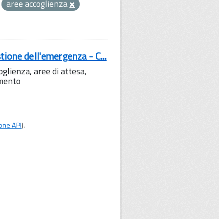
aree accoglienza
tione dell'emergenza - C...
lienza, aree di attesa,
amento
one API
).