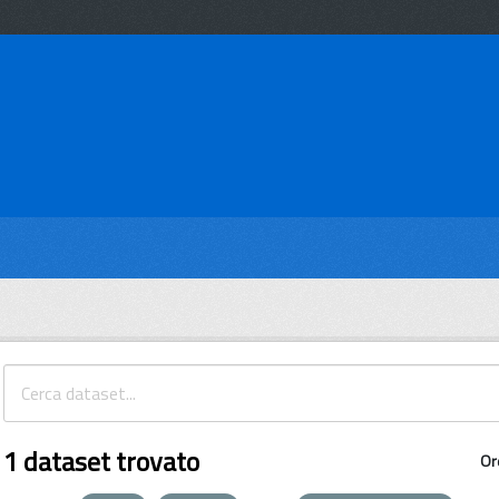
1 dataset trovato
Or