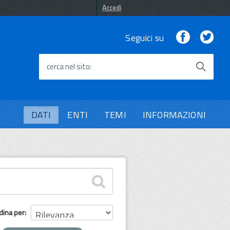
Accedi
Facebook
Twi
Seguici su
cerca nel sito
DATI
ENTI
TEMI
INFORMAZIONI
dina per