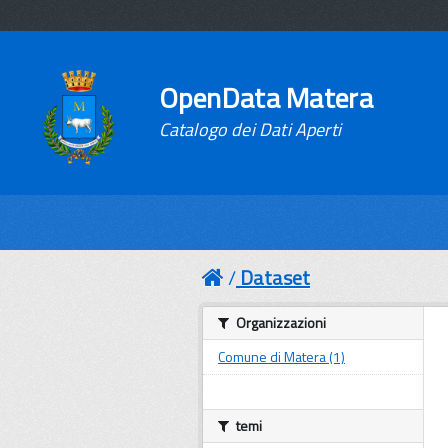
OpenData Matera
Catalogo dei Dati Aperti
Dataset
Organizzazioni
Comune di Matera (1)
temi