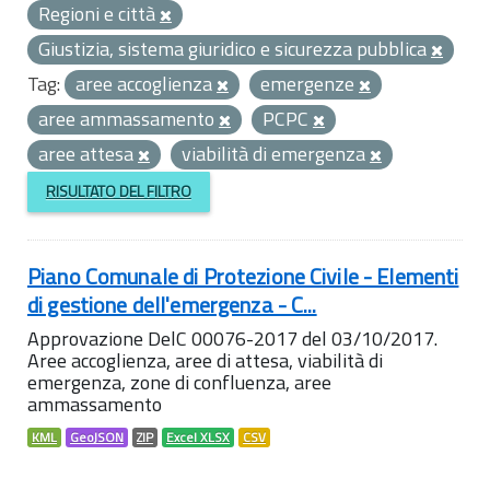
Regioni e città
Giustizia, sistema giuridico e sicurezza pubblica
Tag:
aree accoglienza
emergenze
aree ammassamento
PCPC
aree attesa
viabilità di emergenza
RISULTATO DEL FILTRO
Piano Comunale di Protezione Civile - Elementi
di gestione dell'emergenza - C...
Approvazione DelC 00076-2017 del 03/10/2017.
Aree accoglienza, aree di attesa, viabilità di
emergenza, zone di confluenza, aree
ammassamento
KML
GeoJSON
ZIP
Excel XLSX
CSV