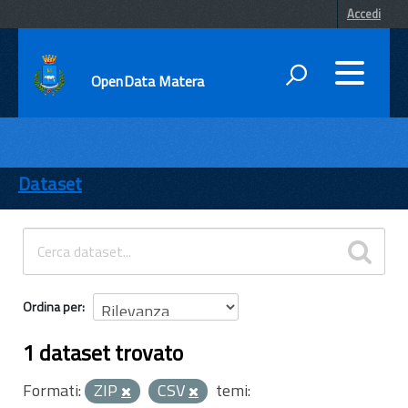
Accedi
OpenData Matera
DATI
ENTI
Dataset
TEMI
INFORMAZIONI
Ordina per
1 dataset trovato
Formati:
ZIP
CSV
temi: