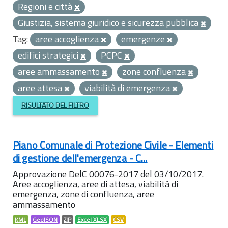
Regioni e città
Giustizia, sistema giuridico e sicurezza pubblica
Tag:
aree accoglienza
emergenze
edifici strategici
PCPC
aree ammassamento
zone confluenza
aree attesa
viabilità di emergenza
RISULTATO DEL FILTRO
Piano Comunale di Protezione Civile - Elementi
di gestione dell'emergenza - C...
Approvazione DelC 00076-2017 del 03/10/2017.
Aree accoglienza, aree di attesa, viabilità di
emergenza, zone di confluenza, aree
ammassamento
KML
GeoJSON
ZIP
Excel XLSX
CSV