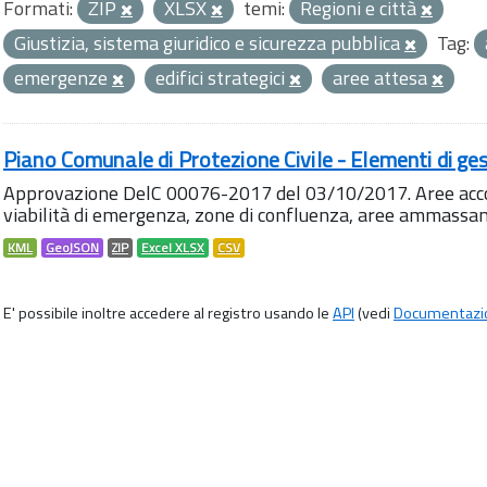
Formati:
ZIP
XLSX
temi:
Regioni e città
Giustizia, sistema giuridico e sicurezza pubblica
Tag:
emergenze
edifici strategici
aree attesa
Piano Comunale di Protezione Civile - Elementi di ges
Approvazione DelC 00076-2017 del 03/10/2017. Aree accog
viabilità di emergenza, zone di confluenza, aree ammass
KML
GeoJSON
ZIP
Excel XLSX
CSV
E' possibile inoltre accedere al registro usando le
API
(vedi
Documentazi