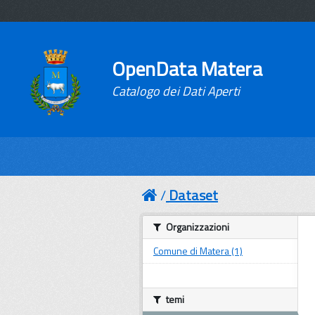
OpenData Matera
Catalogo dei Dati Aperti
Dataset
Organizzazioni
Comune di Matera (1)
temi