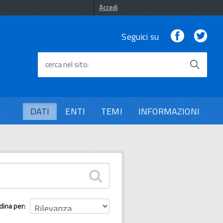
Accedi
Facebook
Twi
Seguici su
cerca nel sito
DATI
ENTI
TEMI
INFORMAZIONI
dina per