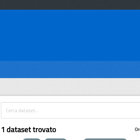
1 dataset trovato
Or