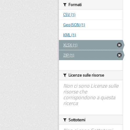
Formati
CSV (1)
GeoJSON (1)
KML (1)
XLSX (1)
ZIP (1)
Licenze sulle risorse
Non ci sono Licenze sulle
risorse che
corrispondono a questa
ricerca
Sottotemi