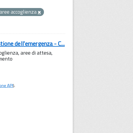
aree accoglienza
tione dell'emergenza - C...
lienza, aree di attesa,
amento
one API
).