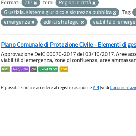
Formati:
ZIP
temi:
Regioni e città
Giustizia, sistema giuridico e sicurezza pubblica
Tag:
emergenze
edifici strategici
viabilità di emerg
Piano Comunale di Protezione Civile - Elementi di ges
Approvazione DelC 00076-2017 del 03/10/2017. Aree accog
viabilità di emergenza, zone di confluenza, aree ammass
KML
GeoJSON
ZIP
Excel XLSX
CSV
E' possibile inoltre accedere al registro usando le
API
(vedi
Documentazi