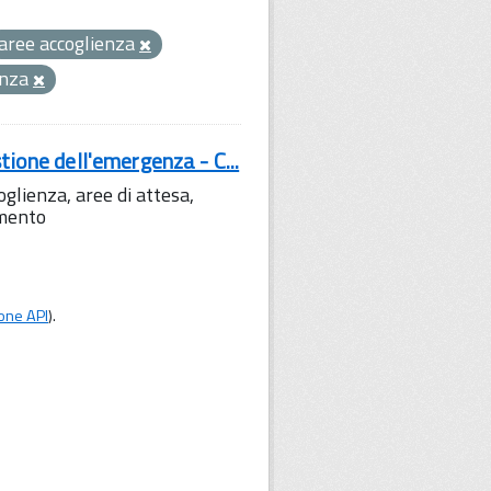
aree accoglienza
enza
tione dell'emergenza - C...
lienza, aree di attesa,
amento
one API
).