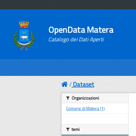
OpenData Matera
Catalogo dei Dati Aperti
Dataset
Organizzazioni
Comune di Matera (1)
temi