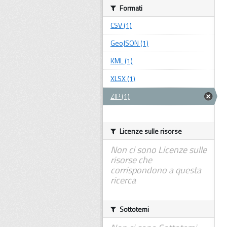
Formati
CSV (1)
GeoJSON (1)
KML (1)
XLSX (1)
ZIP (1)
Licenze sulle risorse
Non ci sono Licenze sulle
risorse che
corrispondono a questa
ricerca
Sottotemi