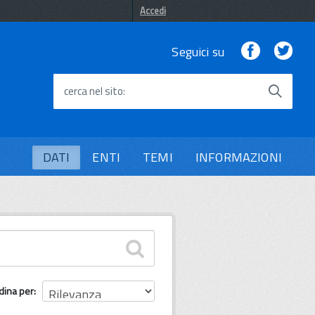
Accedi
Facebook
Twi
Seguici su
cerca nel sito
DATI
ENTI
TEMI
INFORMAZIONI
dina per