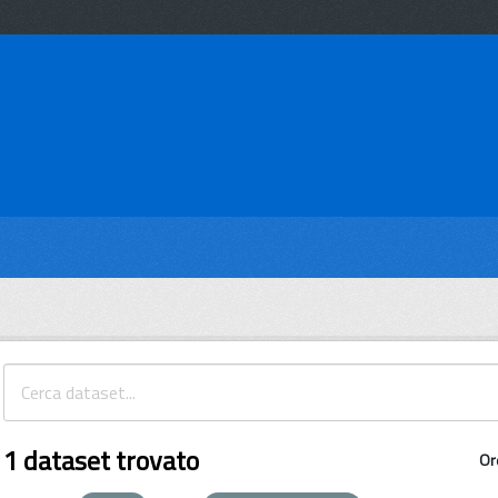
1 dataset trovato
Or