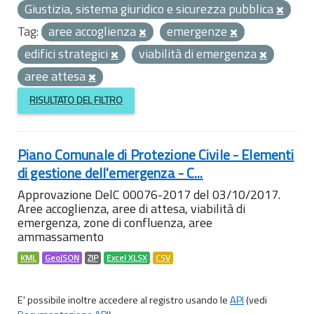
Giustizia, sistema giuridico e sicurezza pubblica
Tag:
aree accoglienza
emergenze
edifici strategici
viabilità di emergenza
aree attesa
RISULTATO DEL FILTRO
Piano Comunale di Protezione Civile - Elementi
di gestione dell'emergenza - C...
Approvazione DelC 00076-2017 del 03/10/2017.
Aree accoglienza, aree di attesa, viabilità di
emergenza, zone di confluenza, aree
ammassamento
KML
GeoJSON
ZIP
Excel XLSX
CSV
E' possibile inoltre accedere al registro usando le
API
(vedi